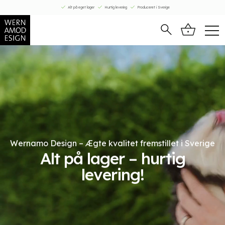
Fortsæt
Alt på eget lager
Hurtig levering
Produceret i Sverige
til
indhold
Wernamo Design – Ægte kvalitet fremstillet i Sverige
Alt på lager – hurtig
levering!