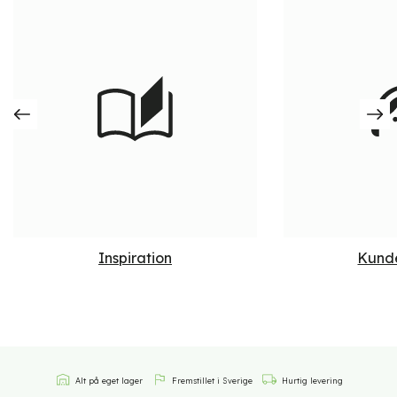
Inspiration
Kund
Alt på eget lager
Fremstillet i Sverige
Hurtig levering