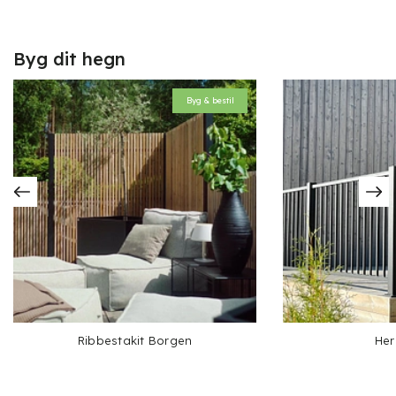
Byg dit hegn
Byg & bestil
Ribbestakit Borgen
Her