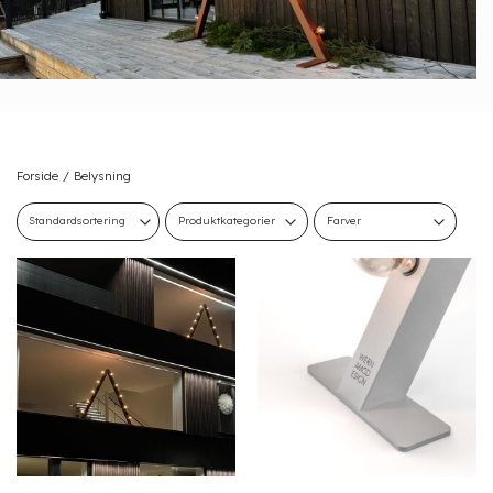
Forside
/
Belysning
Produktkategorier
Farver