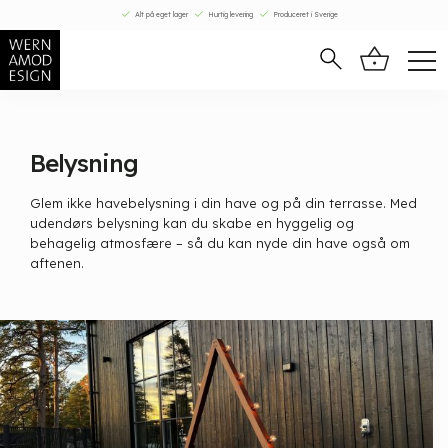
Fortsæt
Alt på eget lager
Hurtig levering
Produceret i Sverige
til
indhold
Belysning
Glem ikke havebelysning i din have og på din terrasse. Med
udendørs belysning kan du skabe en hyggelig og
behagelig atmosfære – så du kan nyde din have også om
aftenen.