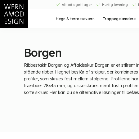
Fortsæt
Alt på eget lager
Hurtig levering
til
indhold
Hegn & terrasseværn
Trappegelændere
Borgen
Ribbestakit Borgen
og
Affaldsskur Borgen
er et stilrent
stående ribber. Hegnet består af stolper, der kombinere
profiler, som skrues fast mellem stolperne. Profilerne har 
træribber 28×45 mm, og disse skrues nemt fast i profi
sorte skruer.
Her kan du se alternative løsninger til befæst