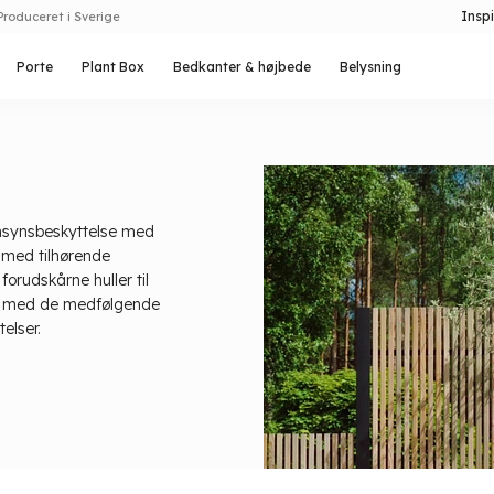
Inspi
Produceret i Sverige
Porte
Plant Box
Bedkanter & højbede
Belysning
 insynsbeskyttelse med
s med tilhørende
forudskårne huller til
len med de medfølgende
elser.