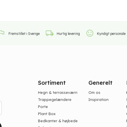
Fremstillet i Sverige
Hurtig levering
Kyndigt personale
Sortiment
Generelt
Hegn & terrasseværn
Om os
Trappegelændere
Inspiration
Porte
Plant Box
Bedkanter & højbede