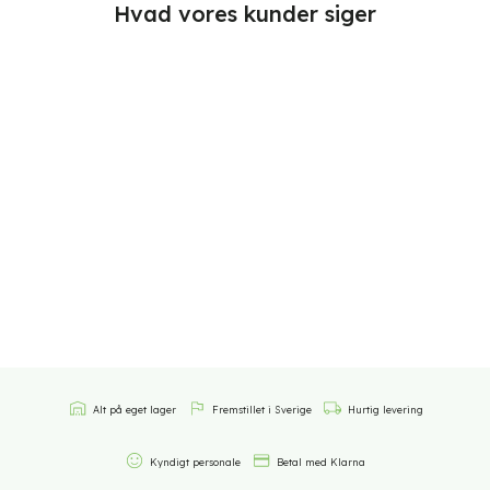
Hvad vores kunder siger
Alt på eget lager
Fremstillet i Sverige
Hurtig levering
Kyndigt personale
Betal med Klarna