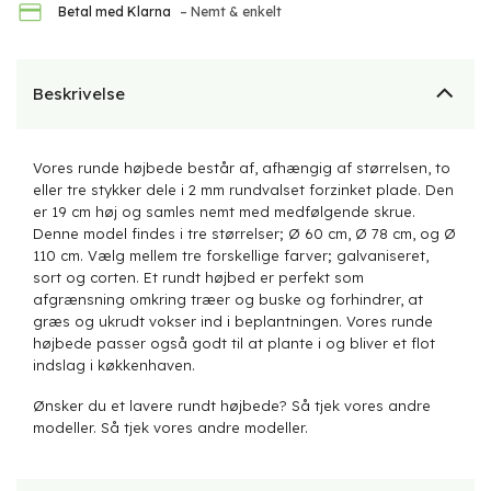
Betal med Klarna
– Nemt & enkelt
Beskrivelse
Vores runde højbede består af, afhængig af størrelsen, to
eller tre stykker dele i 2 mm rundvalset forzinket plade. Den
er 19 cm høj og samles nemt med medfølgende skrue.
Denne model findes i tre størrelser; Ø 60 cm, Ø 78 cm, og Ø
110 cm. Vælg mellem tre forskellige farver; galvaniseret,
sort og corten. Et rundt højbed er perfekt som
afgrænsning omkring træer og buske og forhindrer, at
græs og ukrudt vokser ind i beplantningen. Vores runde
højbede passer også godt til at plante i og bliver et flot
indslag i køkkenhaven.
Ønsker du et lavere rundt
højbede
? Så tjek vores andre
modeller. Så tjek vores andre modeller.