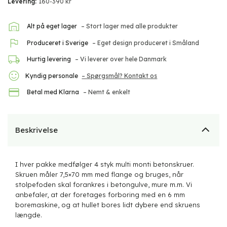
Levering:
160-390 kr
Alt på eget lager
– Stort lager med alle produkter
Produceret i Sverige
– Eget design produceret i Småland
Hurtig levering
– Vi leverer over hele Danmark
Kyndig personale
– Spørgsmål? Kontakt os
Betal med Klarna
– Nemt & enkelt
Beskrivelse
I hver pakke medfølger 4 styk multi monti betonskruer.
Skruen måler 7,5×70 mm med flange og bruges, når
stolpefoden skal forankres i betongulve, mure m.m. Vi
anbefaler, at der foretages forboring med en 6 mm
boremaskine, og at hullet bores lidt dybere end skruens
længde.