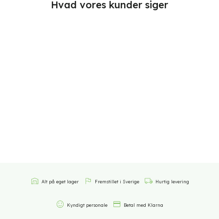
Hvad vores kunder siger
Alt på eget lager
Fremstillet i Sverige
Hurtig levering
Kyndigt personale
Betal med Klarna