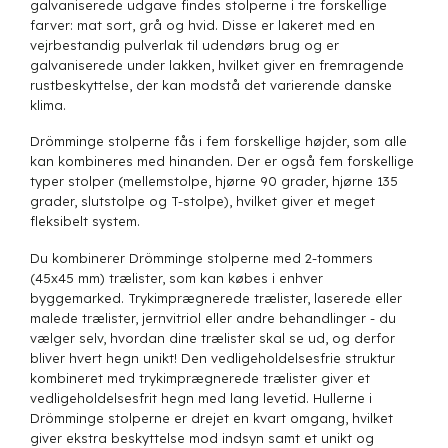
galvaniserede udgave findes stolperne i tre forskellige
farver: mat sort, grå og hvid. Disse er lakeret med en
vejrbestandig pulverlak til udendørs brug og er
galvaniserede under lakken, hvilket giver en fremragende
rustbeskyttelse, der kan modstå det varierende danske
klima.
Drömminge stolperne fås i fem forskellige højder, som alle
kan kombineres med hinanden. Der er også fem forskellige
typer stolper (mellemstolpe, hjørne 90 grader, hjørne 135
grader, slutstolpe og T-stolpe), hvilket giver et meget
fleksibelt system.
Du kombinerer Drömminge stolperne med 2-tommers
(45x45 mm) trælister, som kan købes i enhver
byggemarked. Trykimprægnerede trælister, laserede eller
malede trælister, jernvitriol eller andre behandlinger - du
vælger selv, hvordan dine trælister skal se ud, og derfor
bliver hvert hegn unikt! Den vedligeholdelsesfrie struktur
kombineret med trykimprægnerede trælister giver et
vedligeholdelsesfrit hegn med lang levetid. Hullerne i
Drömminge stolperne er drejet en kvart omgang, hvilket
giver ekstra beskyttelse mod indsyn samt et unikt og