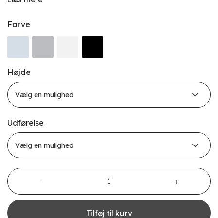
Farve
Højde
Udførelse
Hegn Drömminge antal
Tilføj til kurv