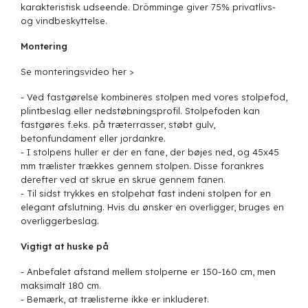
karakteristisk udseende. Drömminge giver 75% privatlivs-
og vindbeskyttelse.
Montering
Se monteringsvideo her >
- Ved fastgørelse kombineres stolpen med vores stolpefod,
plintbeslag eller nedstøbningsprofil. Stolpefoden kan
fastgøres f.eks. på træterrasser, støbt gulv,
betonfundament eller jordankre.
- I stolpens huller er der en fane, der bøjes ned, og 45x45
mm trælister trækkes gennem stolpen. Disse forankres
derefter ved at skrue en skrue gennem fanen.
- Til sidst trykkes en stolpehat fast indeni stolpen for en
elegant afslutning. Hvis du ønsker en overligger, bruges en
overliggerbeslag.
Vigtigt at huske på
- Anbefalet afstand mellem stolperne er 150-160 cm, men
maksimalt 180 cm.
- Bemærk, at trælisterne ikke er inkluderet.