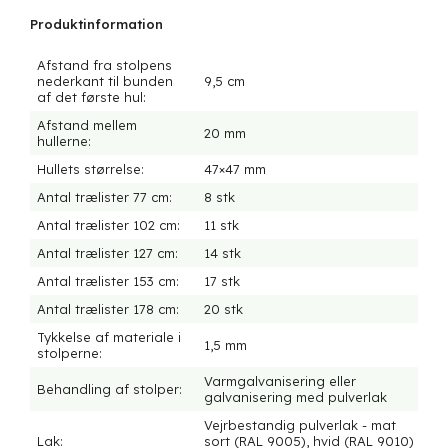
Produktinformation
Afstand fra stolpens
nederkant til bunden
9,5 cm
af det første hul:
Afstand mellem
20 mm
hullerne:
Hullets størrelse:
47×47 mm
Antal trælister 77 cm:
8 stk
Antal trælister 102 cm:
11 stk
Antal trælister 127 cm:
14 stk
Antal trælister 153 cm:
17 stk
Antal trælister 178 cm:
20 stk
Tykkelse af materiale i
1,5 mm
stolperne:
Varmgalvanisering eller
Behandling af stolper:
galvanisering med pulverlak
Vejrbestandig pulverlak - mat
Lak:
sort (RAL 9005), hvid (RAL 9010)