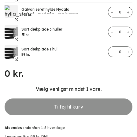
Galvaniseret hylde Nydala
Hylde antal
295
kr.
Sort dækplade 3 huller
Dækplade an
75
kr.
Sort dækplade 1 hul
Dækplade an
59
kr.
0
kr.
Vælg venligst mindst 1 vare.
Tilføj til kurv
Afsendes indenfor:
1-5 hverdage
Levering:
Fra 99 kr, DHL