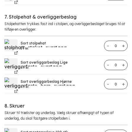
7. Stolpehat & overliggerbeslag
Stolpehatten trykkes fast ind i stolpen, og overliggerbeslaget bruges til at
tilføje en overligger.
Sort stolpehat
Stolpehat me
59
kr.
Sort overliggarbeslag Lige
Overliggerbe
69
kr.
Sort overliggarbeslag Hjørne
Overliggerbe
69
kr.
8. Skruer
Skruer til trælister og underlag. Vælg skruer afhængigt af typen af
underlag, du skal fastgøre stolpefoden i.