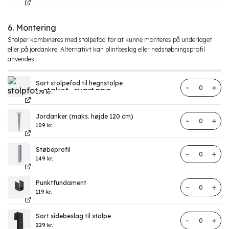
6. Montering
Stolper kombineres med stolpefod for at kunne monteres på underlaget
eller på jordankre. Alternativt kan plintbeslag eller nedstøbningsprofil
anvendes.
Sort stolpefod til hegnstolpe
Stolpefod til
179
kr.
Jordanker (maks. højde 120 cm)
Jordankre an
109
kr.
Støbeprofil
Støbeprofil a
149
kr.
Punktfundament
Punktfundam
119
kr.
Sort sidebeslag til stolpe
Sidebeslag ti
229
kr.