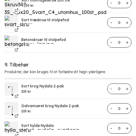
Sort montageskrue 100 stk
Sort montage
97,30
kr.
Sort træskrue til stolpefod
Træskruer til
45
kr.
Betonskruer til stolpefod
Betonskruer t
69
kr.
9. Tilbehør
Produkter, der kan bruges til at forbedre dit hegn yderligere.
Sort krog Nydala 2-pak
Krog Nydala 
225
kr.
Galvaniseret krog Nydala 2-pak
Krog Nydala 
225
kr.
Sort hylde Nydala
Hylde antal
295
kr.