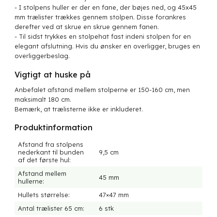
- I stolpens huller er der en fane, der bøjes ned, og 45x45
mm trælister trækkes gennem stolpen. Disse forankres
derefter ved at skrue en skrue gennem fanen.
- Til sidst trykkes en stolpehat fast indeni stolpen for en
elegant afslutning. Hvis du ønsker en overligger, bruges en
overliggerbeslag.
Vigtigt at huske på
Anbefalet afstand mellem stolperne er 150-160 cm, men
maksimalt 180 cm.
Bemærk, at trælisterne ikke er inkluderet.
Produktinformation
Afstand fra stolpens
nederkant til bunden
9,5 cm
af det første hul:
Afstand mellem
45 mm
hullerne:
Hullets størrelse:
47×47 mm
Antal trælister 65 cm:
6 stk