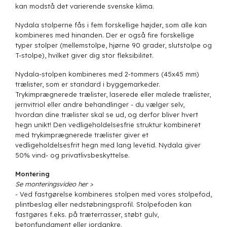
kan modstå det varierende svenske klima.
Nydala stolperne fås i fem forskellige højder, som alle kan
kombineres med hinanden. Der er også fire forskellige
typer stolper (mellemstolpe, hjørne 90 grader, slutstolpe og
T-stolpe), hvilket giver dig stor fleksibilitet.
Nydala-stolpen kombineres med 2-tommers (45x45 mm)
trælister, som er standard i byggemarkeder.
Trykimprægnerede trælister, laserede eller malede trælister,
jernvitriol eller andre behandlinger - du vælger selv,
hvordan dine trælister skal se ud, og derfor bliver hvert
hegn unikt! Den vedligeholdelsesfrie struktur kombineret
med trykimprægnerede trælister giver et
vedligeholdelsesfrit hegn med lang levetid. Nydala giver
50% vind- og privatlivsbeskyttelse.
Montering
Se monteringsvideo her >
- Ved fastgørelse kombineres stolpen med vores stolpefod,
plintbeslag eller nedstøbningsprofil. Stolpefoden kan
fastgøres f.eks. på træterrasser, støbt gulv,
betonfundament eller jordankre.