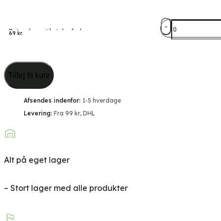
antal
Betonskruer
Betonskruer til stolpefod
til
69
kr.
stolpefod
antal
Tilføj til kurv
Afsendes indenfor:
1-5 hverdage
Levering:
Fra 99 kr, DHL
Alt på eget lager
– Stort lager med alle produkter