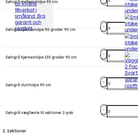
Sølvgrå mellemstolpe 90 cm
stolper
antal
Herrestad
Sølvgrå hjørnestolpe 90 grader 90 cm
stolper
antal
Herrestad
Sølvgrå hjørnestolpe 135 grader 90 cm
stolper
antal
Herrestad
Sølvgrå slutstolpe 90 cm
stolper
antal
Vægfæste
Sølvgrå vægfæste til sektioner 2-pak
til
sektioner
antal
2. Sektioner