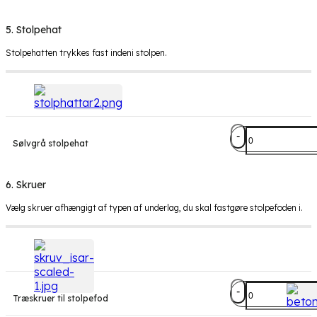
5. Stolpehat
Stolpehatten trykkes fast indeni stolpen.
Stolpehat
Sølvgrå stolpehat
metal
antal
6. Skruer
Vælg skruer afhængigt af typen af underlag, du skal fastgøre stolpefoden i.
Træskruer
Træskruer til stolpefod
til
stolpefod