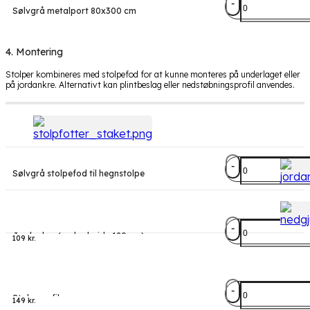
Metalport
Sølvgrå metalport 80x300 cm
højde
80
cm
4. Montering
antal
Stolper kombineres med stolpefod for at kunne monteres på underlaget eller
på jordankre. Alternativt kan plintbeslag eller nedstøbningsprofil anvendes.
Stolpefod
Sølvgrå stolpefod til hegnstolpe
til
hegnstolpe
antal
Jordankre
Jordanker (maks. højde 120 cm)
antal
109
kr.
Støbeprofil
Støbeprofil
antal
149
kr.