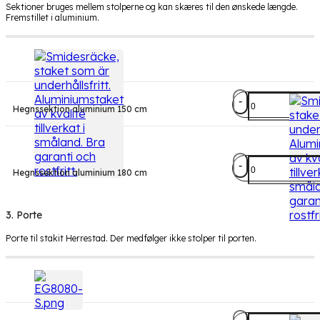
Sektioner bruges mellem stolperne og kan skæres til den ønskede længde.
Fremstillet i aluminium.
Herrestad
Hegnssektion aluminium 150 cm
hegnsektioner
antal
Herrestad
Hegnssektion aluminium 180 cm
hegnsektioner
antal
3. Porte
Porte til stakit Herrestad. Der medfølger ikke stolper til porten.
Metalport