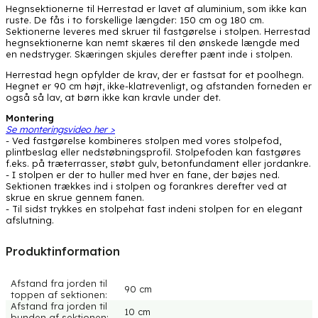
Hegnsektionerne til Herrestad er lavet af aluminium, som ikke kan
ruste. De fås i to forskellige længder: 150 cm og 180 cm.
Sektionerne leveres med skruer til fastgørelse i stolpen. Herrestad
hegnsektionerne kan nemt skæres til den ønskede længde med
en nedstryger. Skæringen skjules derefter pænt inde i stolpen.
Herrestad hegn opfylder de krav, der er fastsat for et poolhegn.
Hegnet er 90 cm højt, ikke-klatrevenligt, og afstanden forneden er
også så lav, at børn ikke kan kravle under det.
Montering
Se monteringsvideo her >
- Ved fastgørelse kombineres stolpen med vores stolpefod,
plintbeslag eller nedstøbningsprofil. Stolpefoden kan fastgøres
f.eks. på træterrasser, støbt gulv, betonfundament eller jordankre.
- I stolpen er der to huller med hver en fane, der bøjes ned.
Sektionen trækkes ind i stolpen og forankres derefter ved at
skrue en skrue gennem fanen.
- Til sidst trykkes en stolpehat fast indeni stolpen for en elegant
afslutning.
Produktinformation
Afstand fra jorden til
90 cm
toppen af sektionen:
Afstand fra jorden til
10 cm
bunden af sektionen: