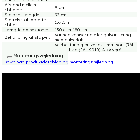
Afstand mellem
9 cm
ribberne:
Stolpens længde:
92 cm
Størrelse af lodrette
15x15 mm
ribber:
Længde på sektioner:
150 eller 180 cm
Varmgalvanisering eller galvanisering
Behandling af stolper:
med pulverlak
Vejrbestandig pulverlak - mat sort (RAL
Lak:
9005), hvid (RAL 9010) & sølvgrå.
Monteringsvejledning
Download produktdatablad og monteringsvejledning