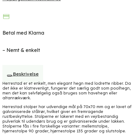
Betal med Klarna
– Nemt & enkelt
Beskrivelse
Herrestad er et enkelt, men elegant hegn med lodrette ribber. Da
det ikke er klatrevenligt, fungerer det særlig godt som poolhegn,
men det kan selvfølgelig også bruges som havehegn eller
altanrækværk.
Herrestad stolper har udvendige mål på 70x70 mm og er lavet af
galvaniserede stålrør, hvilket giver en fremragende
rustbeskyttelse. Stolperne er lakeret med en vejrbestandig
pulverlak til udendørs brug og er galvaniserede under lakken.
Stolperne fås i fire forskellige varianter: mellemstolpe,
hjørnestolpe 90 grader, hjørnestolpe 135 grader og slutstolpe.