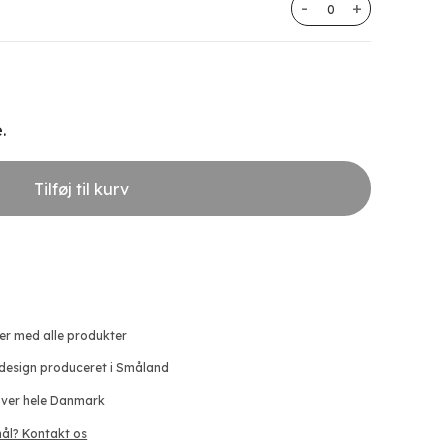
Betonskruer til stolp
.
Tilføj til kurv
ger med alle produkter
 design produceret i Småland
 over hele Danmark
ål? Kontakt os