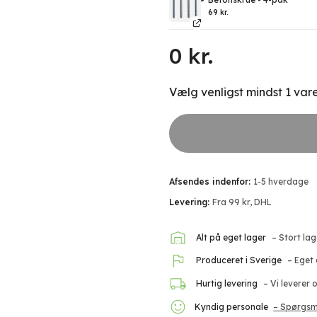
69
kr.
0
kr.
Vælg venligst mindst 1 vare
Afsendes indenfor:
1-5 hverdage
Levering:
Fra 99 kr, DHL
Alt på eget lager
– Stort la
Produceret i Sverige
– Eget
Hurtig levering
– Vi leverer
Kyndig personale
– Spørgsm