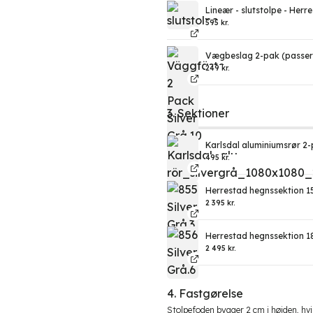
Lineær - slutstolpe - Herr
595
kr.
Vægbeslag 2-pak (passer 
249
kr.
3. Sektioner
Karlsdal aluminiumsrør 2-p
495
kr.
Herrestad hegnssektion 15
2 395
kr.
Herrestad hegnssektion 18
2 495
kr.
4. Fastgørelse
Stolpefoden bygger 2 cm i højden, hvi