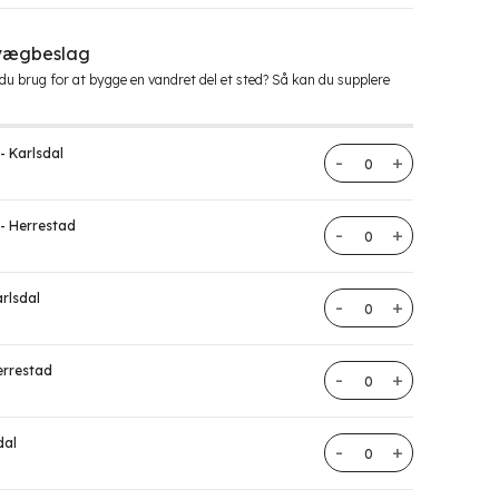
 vægbeslag
r du brug for at bygge en vandret del et sted? Så kan du supplere
- Karlsdal
Karlsdal hegnstolpe 
 - Herrestad
Herrestad stolper an
arlsdal
Karlsdal hegnstolpe 
errestad
Herrestad stolper an
dal
Karlsdal hegnstolpe 