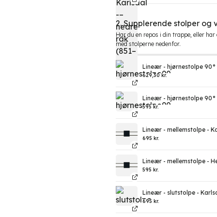
2. Supplerende stolper og
Har du en repos i din trappe, eller ha
med stolperne nedenfor.
Lineær - hjørnestolpe 90° 
629,30
kr.
Lineær - hjørnestolpe 90°
595
kr.
Lineær - mellemstolpe - K
695
kr.
Lineær - mellemstolpe - H
595
kr.
Lineær - slutstolpe - Karls
695
kr.