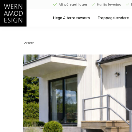
Fortsæt
Alt på eget lager
Hurtig levering
til
indhold
Hegn & terrasseværn
Trappegelændere
Forside