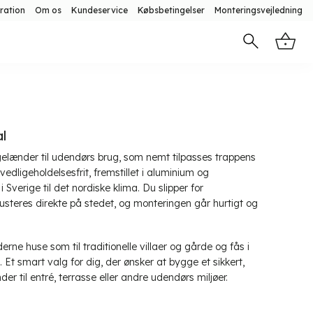
ration
Om os
Kundeservice
Købsbetingelser
Monteringsvejledning
l
egelænder til udendørs brug, som nemt tilpasses trappens
dligeholdelsesfrit, fremstillet i aluminium og
 Sverige til det nordiske klima. Du slipper for
justeres direkte på stedet, og monteringen går hurtigt og
erne huse som til traditionelle villaer og gårde og fås i
e. Et smart valg for dig, der ønsker at bygge et sikkert,
er til entré, terrasse eller andre udendørs miljøer.