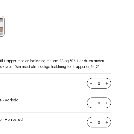
å
r til trapper med en hældning mellem 28 og 39°. Har du en anden
akte os. Den mest almindelige hældning for trapper er 34,2°.
Trappestolpe antal
e - Karlsdal
Trappestolpe antal
e - Herrestad
Trappestolpe antal