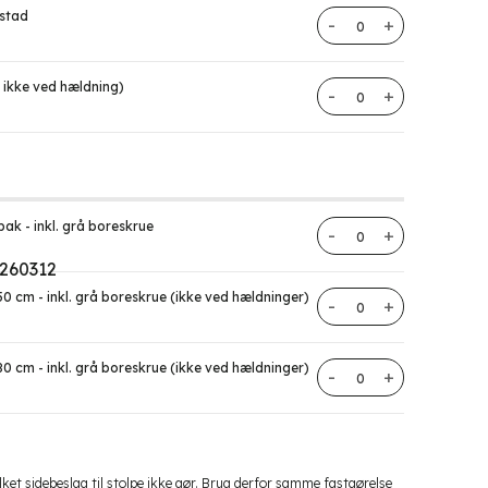
estad
Herrestad stolper an
ikke ved hældning)
Vægfæste til sektion
ak - inkl. grå boreskrue
Karlsdal aluminiumsr
0 cm - inkl. grå boreskrue (ikke ved hældninger)
Herrestad hegnsektio
0 cm - inkl. grå boreskrue (ikke ved hældninger)
Herrestad hegnsektio
lket sidebeslag til stolpe ikke gør. Brug derfor samme fastgørelse