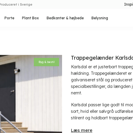
Inspi
Produceret i Sverige
Porte
Plant Box
Bedkanter & højbede
Belysning
Trappegelænder Karlsda
Byg & bestil
Karlsdal er et justerbart trapp
hældning. Trappegelænderet er ve
galvaniseret stål og produceret i
specialbestillinger, da længden 
nemt.
Karlsdal passer lige godt til mod
sort, hvid eller sølvgrå udførels
stilrent og holdbart trappegelænd
Læs mere