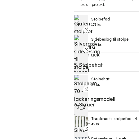
til hele dit projekt.
Stolpefod
179
kr.
Sidebeslag til stolpe
229
kr.
5. Stolpehat
Stolpehat
59
kr.
6. Skruer
Træskrue til stolpefod - 4
45
kr.
Betonskrue - 4-pak