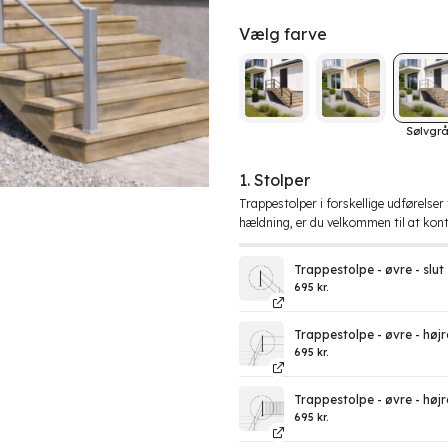
Vælg farve
Sølvgr
1. Stolper
Trappestolper i forskellige udførelse
hældning, er du velkommen til at kont
Trappestolpe - øvre - slut
695
kr.
Trappestolpe - øvre - højr
695
kr.
Trappestolpe - øvre - højr
695
kr.